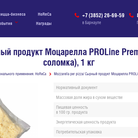
пицца-бизнеса
HoReCa
+7 (3852) 26-69-59
в Барнауле
обытия
Награды
рный продукт Моцарелла PROLine Prem
соломка), 1 кг
нального применения. HoReCa
Mozzarella per pizza/ Сырный продукт Моцарелла PROLi
Нормативный документ
Массовая д
ол
я жира в сухом веществе
Пищевая ценность
в 100 гр. продукта
Энергетическая ценность продукта
Потребительская упаковка