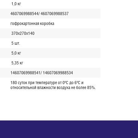
1,0 кг
4607069988544/ 4607069988537
гофрокартонная коробка
370х270х140
5 шт.
5,0 кг
5,35 кг
14607069988541/ 14607069988534
180 суток при температуре от 0ºС до 6ºС и
относительной влажности воздуха не более 85%.
ю