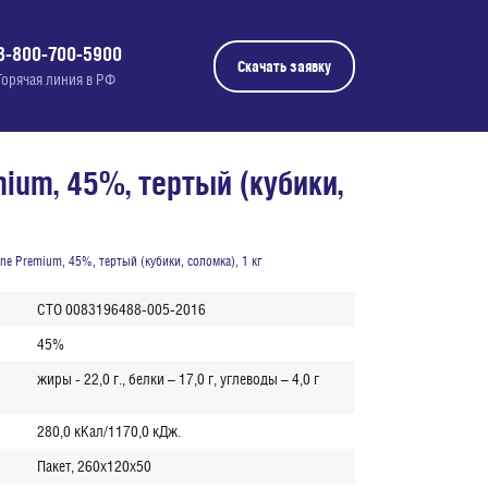
8-800-700-5900
Скачать заявку
Горячая линия в РФ
ium, 45%, тертый (кубики,
ne Premium, 45%, тертый (кубики, соломка), 1 кг
СТО 0083196488-005-2016
45%
жиры - 22,0 г., белки – 17,0 г, углеводы – 4,0 г
280,0 кКал/1170,0 кДж.
Пакет, 260х120х50