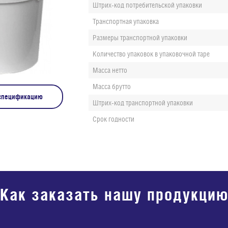
Штрих-код потребительской упаковки
Транспортная упаковка
Размеры транспортной упаковки
Количество упаковок в упаковочной таре
Масса нетто
Масса брутто
 спецификацию
Штрих-код транспортной упаковки
Срок годности
Как заказать нашу продукци