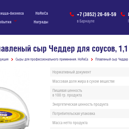
пицца-бизнеса
HoReCa
+7 (3852) 26-69-59
в Барнауле
обытия
Награды
авленый сыр Чеддер для соусов, 1,1
укция
Сыры для профессионального применения. HoReCa
Плавленый сыр Чеддер д
Нормативный документ
Массовая д
ол
я жира в сухом веществе
Пищевая ценность
в 100 гр. продукта
Энергетическая ценность продукта
Потребительская упаковка
Масса нетто продукта