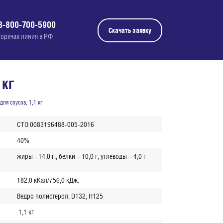
8-800-700-5900
Скачать заявку
Горячая линия в РФ
 кг
ля соусов, 1,1 кг
СТО 0083196488-005-2016
40%
жиры - 14,0 г., белки – 10,0 г, углеводы – 4,0 г
182,0 кКал/756,0 кДж.
Ведро полистерол, D132, H125
1,1 кг