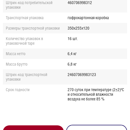
Штрих-код потребительской
460706998312
упаковки
Транспортная упаковка
гофрокартонная коробка
Размеры транспортной упаковки
350х255х120
Количество упаковок в
16 шт.
упаковочной таре
Масса нетто
6,4 кг
Масса брутто
6,8 кг
Штрих-код транспортной
24607069983123
упаковки
Срок годности
270 суток при температуре (2±2)ºС
и относительной влажности
воздуха не более 85 %