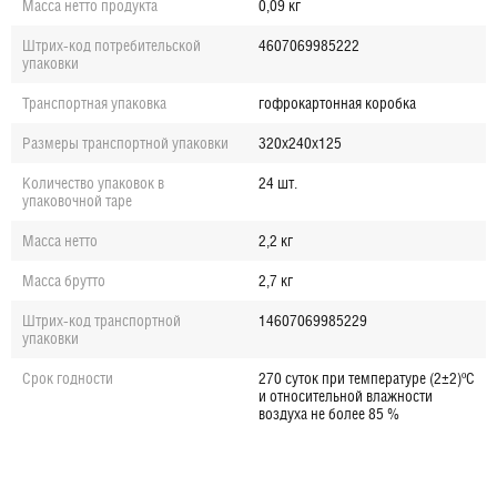
Масса нетто продукта
0,09 кг
Штрих-код потребительской
4607069985222
упаковки
Транспортная упаковка
гофрокартонная коробка
Размеры транспортной упаковки
320х240х125
Количество упаковок в
24 шт.
упаковочной таре
Масса нетто
2,2 кг
Масса брутто
2,7 кг
Штрих-код транспортной
14607069985229
упаковки
Срок годности
270 суток при температуре (2±2)ºС
и относительной влажности
воздуха не более 85 %