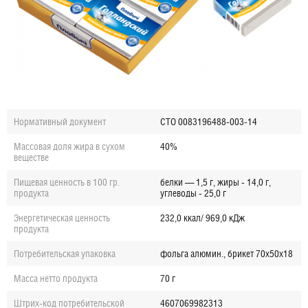
Нормативный документ
СТО 0083196488-003-14
Массовая доля жира в сухом
40%
веществе
Пищевая ценность в 100 гр.
белки — 1,5 г, жиры - 14,0 г,
продукта
углеводы - 25,0 г
Энергетическая ценность
232,0 ккал/ 969,0 кДж
продукта
Потребительская упаковка
фольга алюмин., брикет 70х50х18
Масса нетто продукта
70 г
Штрих-код потребительской
4607069982313