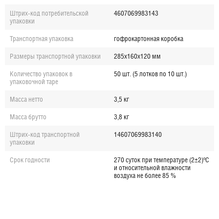
Штрих-код потребительской
4607069983143
упаковки
Транспортная упаковка
гофрокартонная коробка
Размеры транспортной упаковки
285х160х120 мм
Количество упаковок в
50 шт. (5 лотков по 10 шт.)
упаковочной таре
Масса нетто
3,5 кг
Масса брутто
3,8 кг
Штрих-код транспортной
14607069983140
упаковки
Срок годности
270 суток при температуре (2±2)ºС
и относительной влажности
воздуха не более 85 %